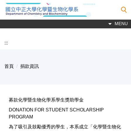
跳
到
主
MENU
要
內
容
:::
區
首頁
捐款資訊
募款化學暨⽣物化學系學⽣獎助學⾦
DONATION FOR STUDENT SCHOLARSHIP
PROGRAM
為了吸引及⿎勵優秀的學⽣，本系成立「化學暨⽣物化