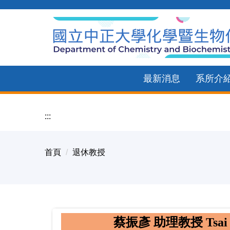
跳
到
主
要
內
最新消息
系所介
容
區
:::
首頁
退休教授
蔡振彥 助理教授
Tsai