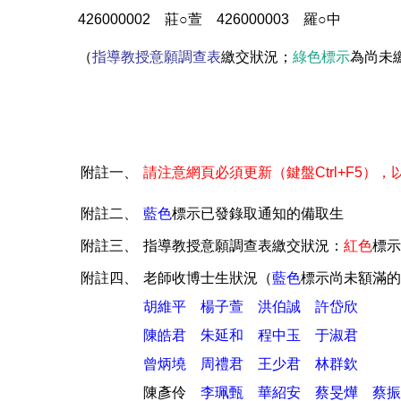
426000002 莊○萱 426000003 羅○中
（
指導教授意願調查表
繳交狀況；
綠色標示
為尚未
附註一、
請注意網頁必須更新（鍵盤Ctrl+F5）
附註二、
藍色
標示已發錄取通知的備取生
附註三、
指導教授意願調查表繳交狀況：
紅色
標示
附註四、
老師收博士生狀況（
藍色
標示尚未額滿的
胡維平 楊子萱
洪伯誠
許岱欣
陳皓君
朱延和
程中玉
于淑君
曾炳墝
周禮君
王少君
林群欽
陳彥伶
李珮甄
華紹安
蔡旻燁
蔡振