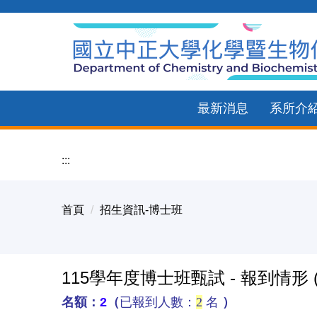
跳
到
主
要
內
最新消息
系所介
容
區
:::
首頁
招生資訊-博士班
115學年度博士班甄試 - 報到情形 
名額：
2
（
已報到人數：
2
名
）