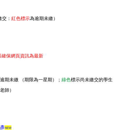
繳交：
紅色標示
為逾期未繳）
，以確保網頁資訊為最新
逾期未繳 （期限為一星期）；
綠色
標示尚未繳交的學生
老師）
彥
NEW