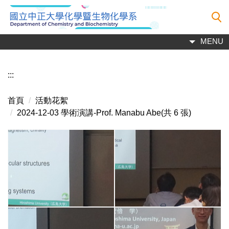
跳
到
主
MENU
要
內
容
:::
區
首頁
活動花絮
2024-12-03 學術演講-Prof. Manabu Abe(共 6 張)